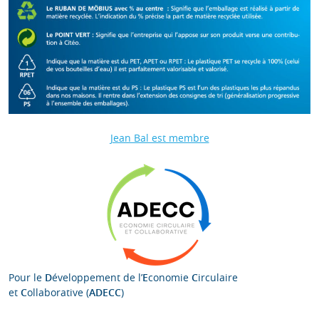
Jean Bal est membre
Pour le
D
éveloppement de l’
E
conomie
C
irculaire
et
C
ollaborative (
ADECC
)