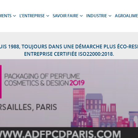
MENTS
L’ENTREPRISE
SAVOIR FAIRE
INDUSTRIE
AGROALIME
Ouvrir
Ouvrir
Ouvrir
Ouvrir
le
le
le
le
sous-
sous-
sous-
sous-
menu
menu
menu
menu
PUIS 1988, TOUJOURS DANS UNE DÉMARCHE PLUS ÉCO-RE
ENTREPRISE CERTIFIÉE ISO22000:2018.