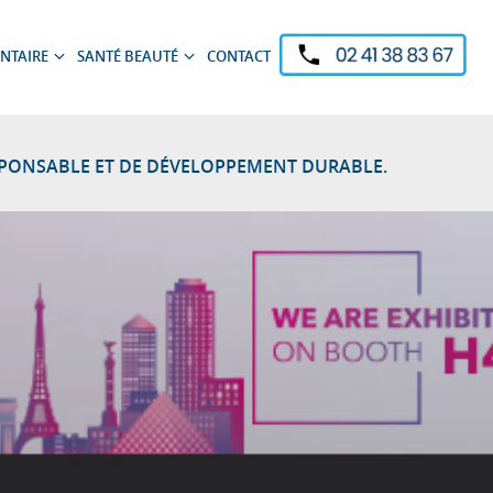
NTAIRE
SANTÉ BEAUTÉ
CONTACT
Ouvrir
Ouvrir
le
le
sous-
sous-
menu
menu
SPONSABLE ET DE DÉVELOPPEMENT DURABLE.