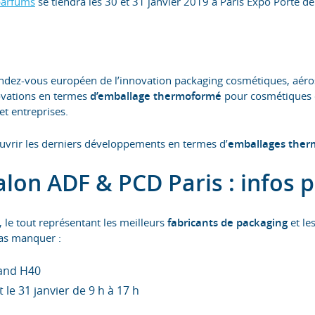
parfums
se tiendra les 30 et 31 janvier 2019 à Paris Expo Porte de V
ndez-vous européen de l’innovation packaging cosmétiques, aéroso
ovations en termes
d’emballage thermoformé
pour cosmétiques e
et entreprises.
vrir les derniers développements en termes d’
emballages the
alon ADF & PCD Paris : infos 
 le tout représentant les meilleurs
fabricants de packaging
et le
as manquer :
Stand H40
t le 31 janvier de 9 h à 17 h