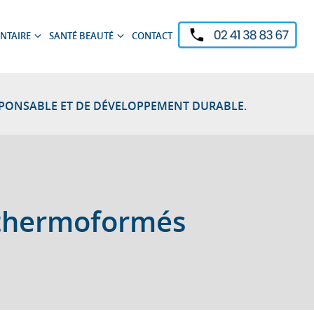
NTAIRE
SANTÉ BEAUTÉ
CONTACT
Ouvrir
Ouvrir
le
le
sous-
sous-
menu
menu
SPONSABLE ET DE DÉVELOPPEMENT DURABLE.
x thermoformés