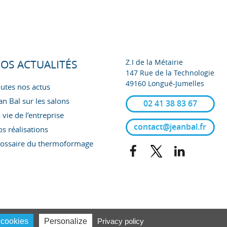
Z.I de la Métairie
OS ACTUALITÉS
147 Rue de la Technologie
49160 Longué-Jumelles
utes nos actus
an Bal sur les salons
02 41 38 83 67
 vie de l’entreprise
contact@jeanbal.fr
s réalisations
lossaire du thermoformage
Facebook
Twitter
Linkedin
 cookies
Personalize
Privacy policy