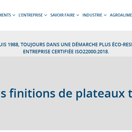
MENTS
L’ENTREPRISE
SAVOIR FAIRE
INDUSTRIE
AGROALIME
Ouvrir
Ouvrir
Ouvrir
Ouvrir
le
le
le
le
sous-
sous-
sous-
sous-
menu
menu
menu
menu
PUIS 1988, TOUJOURS DANS UNE DÉMARCHE PLUS ÉCO-RE
ENTREPRISE CERTIFIÉE ISO22000:2018.
es finitions de plateau